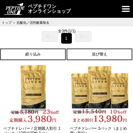
ペプチドワン
オンラインショップ
トップ
＞
抗酸化／活性酸素除去
全3件
(1/1)
前へ
次へ
1
絞り込み
並び替え
ペプチドレバー / 定期購入割引 1
ペプチドレバー 3パック（まとめ