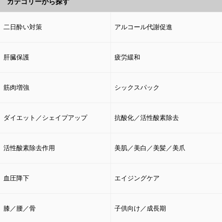
カテゴリーから探す
二日酔い対策
アルコール代謝促進
肝臓保護
疲労緩和
筋肉増強
シックスパック
ダイエット／シェイプアップ
抗酸化／活性酸素除去
活性酸素除去作用
美肌／美白／美髪／美爪
血圧降下
エイジングケア
膝／腰／骨
子供向け／成長期