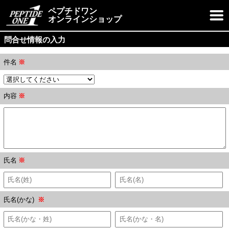
ペプチドワン
オンラインショップ
問合せ情報の入力
件名
※
内容
※
氏名
※
氏名(かな)
※