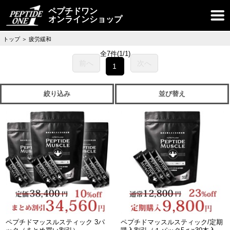
ペプチドワン
オンラインショップ
トップ
＞
疲労緩和
全7件
(1/1)
前へ
次へ
1
絞り込み
並び替え
ペプチドマッスルスティック 3パ
ペプチドマッスルスティック/定期