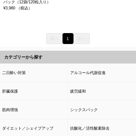
パック（12袋/120粒入り）
¥3,980 （税込）
前へ
1
次へ
カテゴリーから探す
二日酔い対策
アルコール代謝促進
肝臓保護
疲労緩和
筋肉増強
シックスパック
ダイエット／シェイプアップ
抗酸化／活性酸素除去